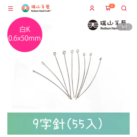
0
1
/
1