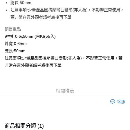
總長:50mm
注意事項:少量產品因擠壓彎曲變形(非人為)，不影響正常使用，
運送方式
若非常在意外觀者請考慮後再下單
全家取貨付款
每筆NT$60，滿NT$1,500(含以上)免運費
銷售重點
9字針0.6x50mm(白K)(55入)
付款後全家取貨
針寬:0.6mm
每筆NT$60，滿NT$1,500(含以上)免運費
總長:50mm
注意事項:少量產品因擠壓彎曲變形(非人為)，不影響正常使用，若
7-11取貨付款
非常在意外觀者請考慮後再下單
每筆NT$60，滿NT$1,500(含以上)免運費
付款後7-11取貨
每筆NT$60，滿NT$1,500(含以上)免運費
相關推薦
宅配 新竹物流
客服
每筆NT$130，滿NT$2,000(含以上)免運費
付款後門市自取
免運費
商品相關分類 (1)