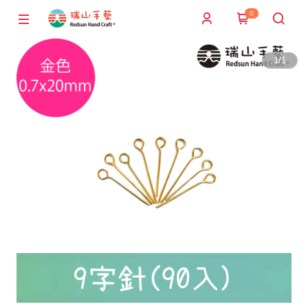
0
1
/
1