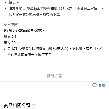
總長:20mm
注意事項:少量產品因擠壓彎曲變形(非人為)，不影響正常使用，
運送方式
若非常在意外觀者請考慮後再下單
全家取貨付款
每筆NT$60，滿NT$1,500(含以上)免運費
銷售重點
9字針0.7x20mm(白K)(90入)
付款後全家取貨
針寬:0.7mm
每筆NT$60，滿NT$1,500(含以上)免運費
總長:20mm
注意事項:少量產品因擠壓彎曲變形(非人為)，不影響正常使用，若
7-11取貨付款
非常在意外觀者請考慮後再下單
每筆NT$60，滿NT$1,500(含以上)免運費
付款後7-11取貨
每筆NT$60，滿NT$1,500(含以上)免運費
相關推薦
宅配 新竹物流
客服
每筆NT$130，滿NT$2,000(含以上)免運費
付款後門市自取
免運費
商品相關分類 (1)