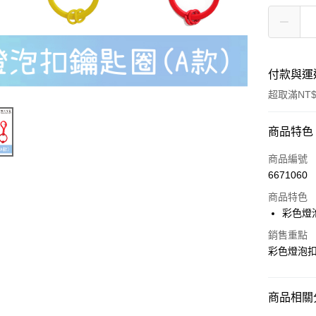
付款與運
超取滿NT$
付款方式
商品特色
信用卡一
商品編號
6671060
超商取貨
商品特色
Apple Pay
彩色燈泡
街口支付
銷售重點
彩色燈泡扣
悠遊付
商品相關分
運送方式