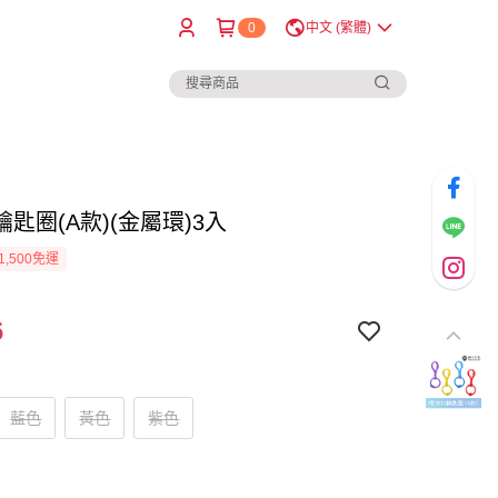
0
中文 (繁體)
匙圈(A款)(金屬環)3入
1,500免運
6
藍色
黃色
紫色