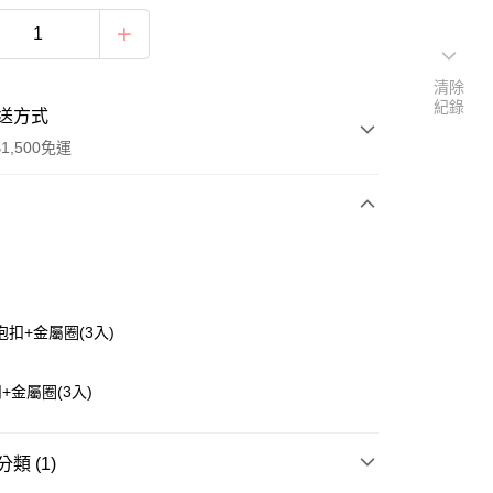
清除
紀錄
送方式
1,500免運
次付款
付款
扣+金屬圈(3入)
+金屬圈(3入)
類 (1)