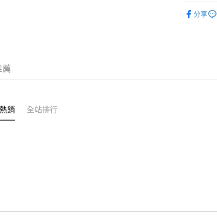
五金配件
全家取貨
分享
每筆NT$6
付款後全
每筆NT$6
推薦
7-11取貨
每筆NT$6
付款後7-1
熱銷
全站排行
每筆NT$6
宅配 新竹
每筆NT$1
付款後門
免運費