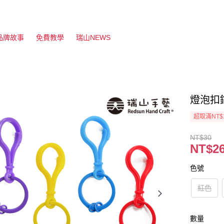
品牌故事
免費教學
瑞山NEWS
燈泡扣鑰
超取滿NT$
NT$30
NT$2
色號
紅色
數量