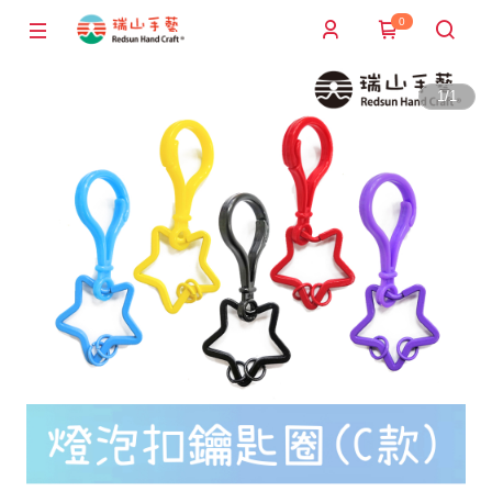
0
1
/
1