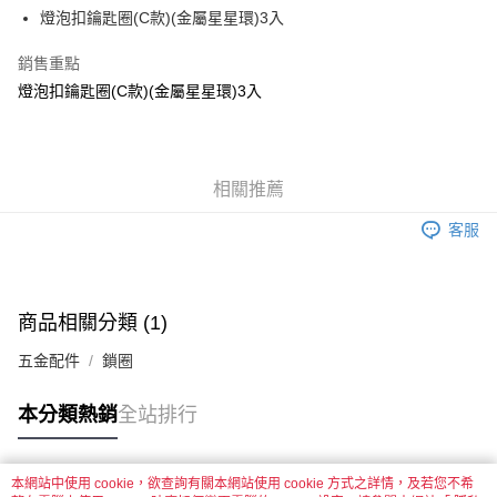
街口支付
燈泡扣鑰匙圈(C款)(金屬星星環)3入
悠遊付
銷售重點
燈泡扣鑰匙圈(C款)(金屬星星環)3入
運送方式
全家取貨付款
每筆NT$60，滿NT$1,500(含以上)免運費
相關推薦
付款後全家取貨
客服
每筆NT$60，滿NT$1,500(含以上)免運費
7-11取貨付款
每筆NT$60，滿NT$1,500(含以上)免運費
商品相關分類 (1)
付款後7-11取貨
五金配件
鎖圈
每筆NT$60，滿NT$1,500(含以上)免運費
本分類熱銷
全站排行
宅配 新竹物流
每筆NT$130，滿NT$2,000(含以上)免運費
本網站中使用 cookie，欲查詢有關本網站使用 cookie 方式之詳情，及若您不希