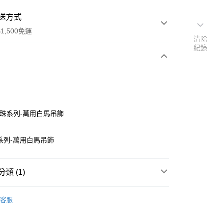
送方式
1,500免運
清除
紀錄
次付款
付款
B珠系列-萬用白馬吊飾
系列-萬用白馬吊飾
類 (1)
材料包
DB珠
付款
客服
0，滿NT$1,500(含以上)免運費