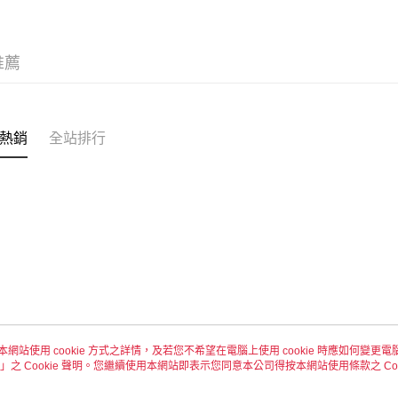
付款後全
每筆NT$6
推薦
7-11取貨
每筆NT$6
付款後7-1
熱銷
全站排行
每筆NT$6
宅配 新竹
每筆NT$1
付款後門
免運費
本網站使用 cookie 方式之詳情，及若您不希望在電腦上使用 cookie 時應如何變更電腦的
」之 Cookie 聲明。您繼續使用本網站即表示您同意本公司得按本網站使用條款之 Coo
關於我們
客服資訊
品牌故事
購物說明