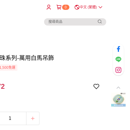
0
中文 (繁體)
B珠系列-萬用白馬吊飾
1,500免運
72