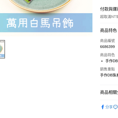
付款與運
超取滿NT$
付款方式
商品特色
信用卡一
商品編號
6686399
超商取貨
商品特色
Apple Pay
手作D
街口支付
銷售重點
手作DB珠
悠遊付
商品相關分
運送方式
串珠DIY
全家取貨
分享
每筆NT$6