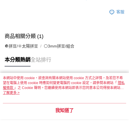
客服
商品相關分類 (1)
🔘拼豆/🌞太陽拼豆
⚪3mm拼豆/組合
本分類熱銷
全站排行
本網站中使用 cookie，欲查詢有關本網站使用 cookie 方式之詳情，及若您不希
熱門標籤
望在電腦上使用 cookie 時應如何變更電腦的 cookie 設定，請參閱本網站「
隱私
權條款
」之 Cookie 聲明。您繼續使用本網站即表示您同意本公司得按本網站使
用條款之 Cookie 聲明使用 cookie。
了解更多 >
我知道了