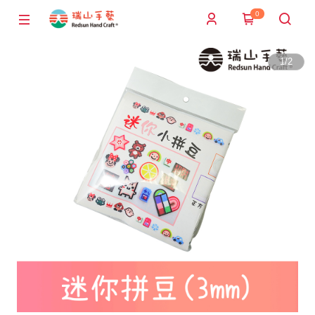
0
1
/
2