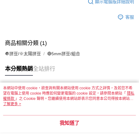
顯示電腦版詳細說明
客服
商品相關分類 (1)
🔘拼豆/🌞太陽拼豆
🔴5mm拼豆/組合
本分類熱銷
全站排行
本網站中使用 cookie，欲查詢有關本網站使用 cookie 方式之詳情，及若您不希
熱門標籤
望在電腦上使用 cookie 時應如何變更電腦的 cookie 設定，請參閱本網站「
隱私
權條款
」之 Cookie 聲明。您繼續使用本網站即表示您同意本公司得按本網站使
用條款之 Cookie 聲明使用 cookie。
了解更多 >
我知道了