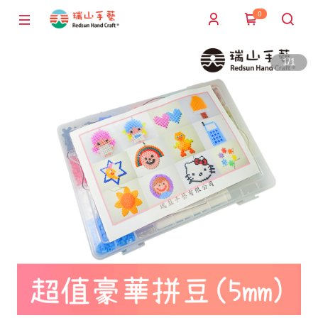
0
1
/
1