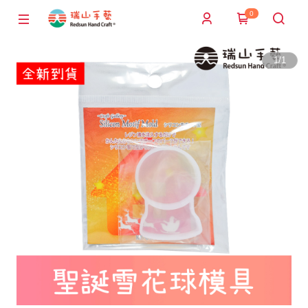
0
1
/
1