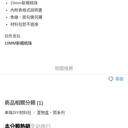
10mm新楊桃珠
悠遊付
內附表格式說明書
魚線、掛勾需另購
運送方式
材料包恕不退換
全家取貨付款
每筆NT$60，滿NT$1,500(含以上)免運費
銷售重點
10MM新楊桃珠
付款後全家取貨
每筆NT$60，滿NT$1,500(含以上)免運費
7-11取貨付款
相關推薦
每筆NT$60，滿NT$1,500(含以上)免運費
客服
付款後7-11取貨
每筆NT$60，滿NT$1,500(含以上)免運費
宅配 新竹物流
商品相關分類 (1)
每筆NT$130，滿NT$2,000(含以上)免運費
串珠DIY材料包
置物盒、筒系列
付款後門市自取
本分類熱銷
全站排行
免運費