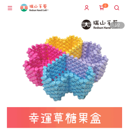
0
1
/
2