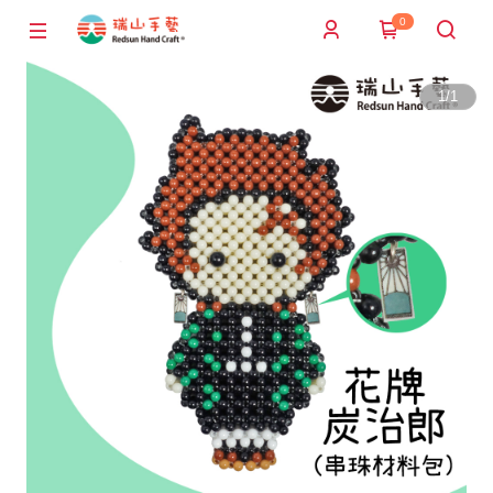
0
1
/
1