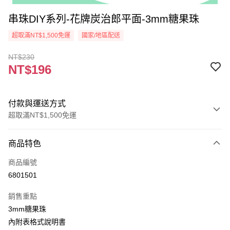
串珠DIY系列-花牌炭治郎平面-3mm糖果珠
超取滿NT$1,500免運
國家/地區配送
NT$230
NT$196
付款與運送方式
超取滿NT$1,500免運
付款方式
商品特色
信用卡一次付款
商品編號
超商取貨付款
6801501
Apple Pay
銷售重點
街口支付
3mm糖果珠
內附表格式說明書
悠遊付