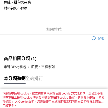
魚線、掛勾需另購
材料包恕不退換
運送方式
全家取貨付款
每筆NT$60，滿NT$1,500(含以上)免運費
相關推薦
付款後全家取貨
客服
每筆NT$60，滿NT$1,500(含以上)免運費
7-11取貨付款
每筆NT$60，滿NT$1,500(含以上)免運費
商品相關分類 (1)
付款後7-11取貨
串珠DIY材料包
節慶、吉祥系列
每筆NT$60，滿NT$1,500(含以上)免運費
本分類熱銷
全站排行
宅配 新竹物流
每筆NT$130，滿NT$2,000(含以上)免運費
本網站中使用 cookie，欲查詢有關本網站使用 cookie 方式之詳情，及若您不希
付款後門市自取
熱門標籤
望在電腦上使用 cookie 時應如何變更電腦的 cookie 設定，請參閱本網站「
隱私
免運費
權條款
」之 Cookie 聲明。您繼續使用本網站即表示您同意本公司得按本網站使
用條款之 Cookie 聲明使用 cookie。
了解更多 >