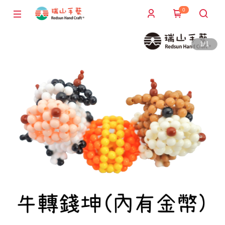
0
1
/
1