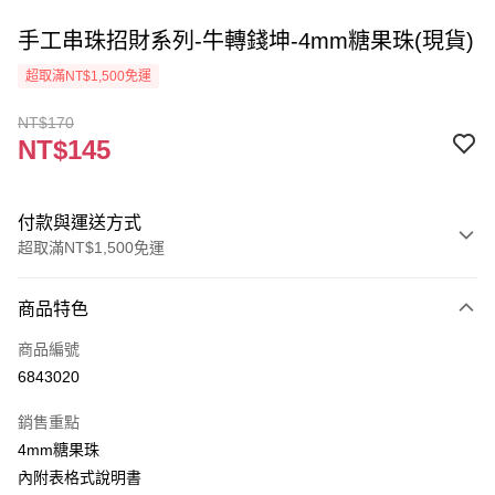
手工串珠招財系列-牛轉錢坤-4mm糖果珠(現貨)
超取滿NT$1,500免運
NT$170
NT$145
付款與運送方式
超取滿NT$1,500免運
付款方式
商品特色
信用卡一次付款
商品編號
超商取貨付款
6843020
Apple Pay
銷售重點
街口支付
4mm糖果珠
內附表格式說明書
悠遊付