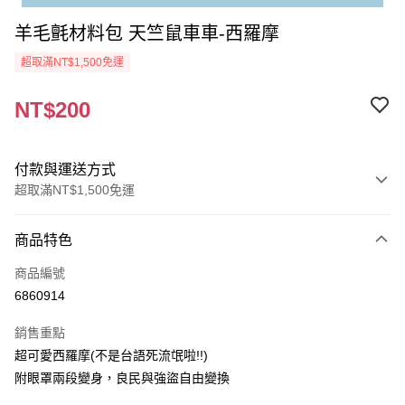
羊毛氈材料包 天竺鼠車車-西羅摩
超取滿NT$1,500免運
NT$200
付款與運送方式
超取滿NT$1,500免運
付款方式
商品特色
信用卡一次付款
商品編號
超商取貨付款
6860914
Apple Pay
銷售重點
街口支付
超可愛西羅摩(不是台語死流氓啦!!)
附眼罩兩段變身，良民與強盜自由變換
悠遊付