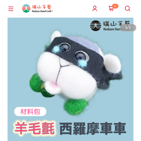
0
1
/
1