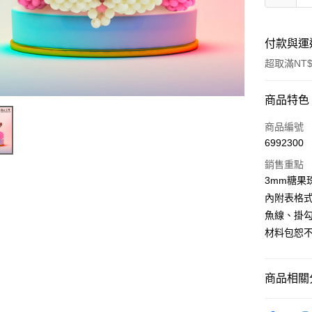
付款與運
超取滿NT$
付款方式
商品特色
信用卡一
商品編號
6992300
超商取貨
銷售重點
Apple Pay
3mm糖果
內附表格
街口支付
魚線、掛
悠遊付
材料包恕
運送方式
商品相關分
全家取貨
串珠DIY