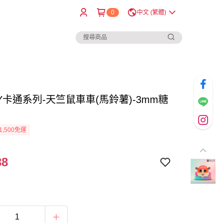
0
中文 (繁體)
Y卡通系列-天竺鼠車車(馬鈴薯)-3mm糖
1,500免運
38