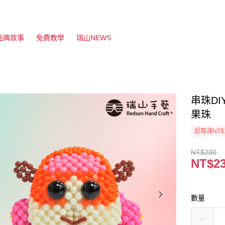
品牌故事
免費教學
瑞山NEWS
串珠DI
果珠
超取滿NT$
NT$280
NT$2
數量