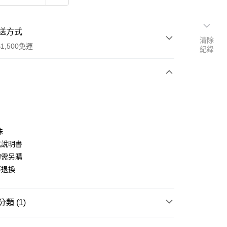
送方式
清除
1,500免運
紀錄
次付款
付款
珠
式說明書
勾需另購
不退換
類 (1)
付款
材料包
卡通系列