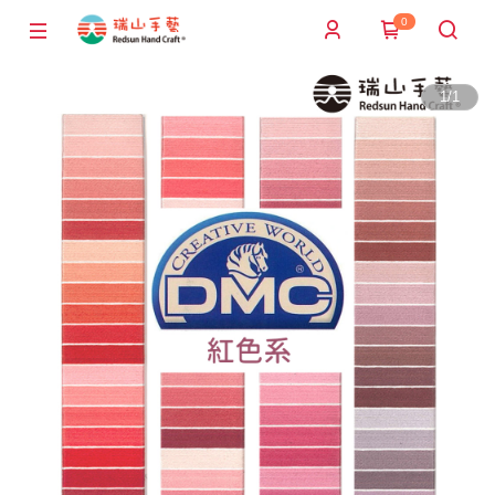
0
1
/
1