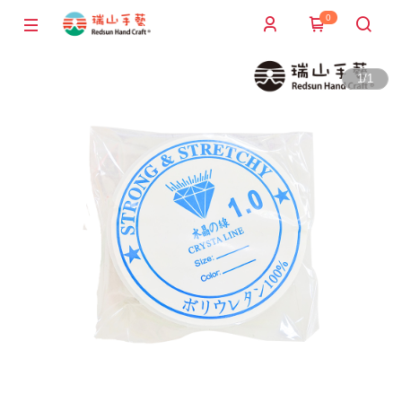
0
1
/
1