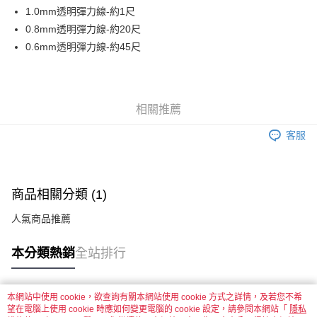
街口支付
1.0mm透明彈力線-約1尺
0.8mm透明彈力線-約20尺
悠遊付
0.6mm透明彈力線-約45尺
運送方式
全家取貨付款
相關推薦
每筆NT$60，滿NT$1,500(含以上)免運費
客服
付款後全家取貨
每筆NT$60，滿NT$1,500(含以上)免運費
7-11取貨付款
商品相關分類 (1)
每筆NT$60，滿NT$1,500(含以上)免運費
人氣商品推薦
付款後7-11取貨
每筆NT$60，滿NT$1,500(含以上)免運費
本分類熱銷
全站排行
宅配 新竹物流
每筆NT$130，滿NT$2,000(含以上)免運費
本網站中使用 cookie，欲查詢有關本網站使用 cookie 方式之詳情，及若您不希
熱門標籤
望在電腦上使用 cookie 時應如何變更電腦的 cookie 設定，請參閱本網站「
隱私