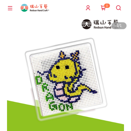
0
1
/
1