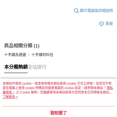
顯示電腦版詳細說明
客服
商品相關分類 (1)
十字繡及週邊
十字繡材料包
本分類熱銷
全站排行
本網站中使用 cookie，欲查詢有關本網站使用 cookie 方式之詳情，及若您不希
熱門標籤
望在電腦上使用 cookie 時應如何變更電腦的 cookie 設定，請參閱本網站「
隱私
權條款
」之 Cookie 聲明。您繼續使用本網站即表示您同意本公司得按本網站使
用條款之 Cookie 聲明使用 cookie。
了解更多 >
我知道了