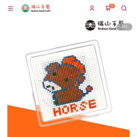
0
1
/
1