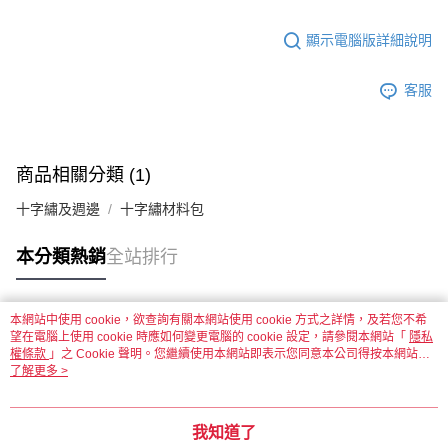
顯示電腦版詳細說明
客服
商品相關分類 (1)
十字繡及週邊
十字繡材料包
本分類熱銷
全站排行
本網站中使用 cookie，欲查詢有關本網站使用 cookie 方式之詳情，及若您不希
熱門標籤
望在電腦上使用 cookie 時應如何變更電腦的 cookie 設定，請參閱本網站「
隱私
權條款
」之 Cookie 聲明。您繼續使用本網站即表示您同意本公司得按本網站使
用條款之 Cookie 聲明使用 cookie。
了解更多 >
我知道了