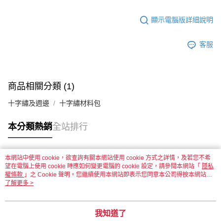
顯示電腦版詳細說明
客服
商品相關分類 (1)
十字繡及週邊
十字繡材料包
本分類熱銷
全站排行
本網站中使用 cookie，欲查詢有關本網站使用 cookie 方式之詳情，及若您不希
熱門標籤
望在電腦上使用 cookie 時應如何變更電腦的 cookie 設定，請參閱本網站「
隱私
權條款
」之 Cookie 聲明。您繼續使用本網站即表示您同意本公司得按本網站使
用條款之 Cookie 聲明使用 cookie。
了解更多 >
我知道了