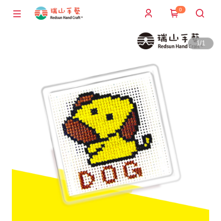
0
1
/
1