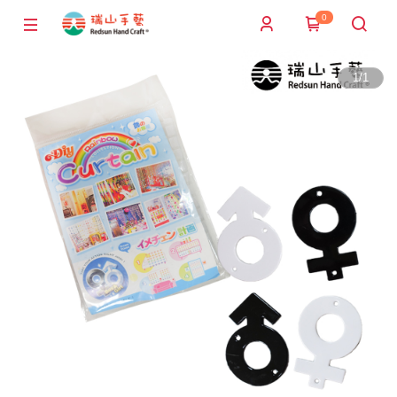
0
1
/
1