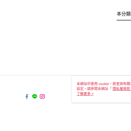
本分類
本網站中使用 cookie，欲查詢有關
設定，請參閱本網站「
隱私權條款
使用 cookie。
了解更多 >