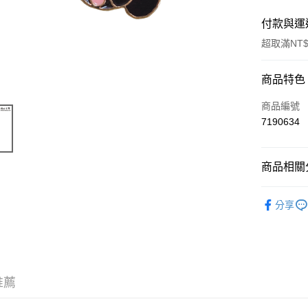
付款與運
超取滿NT$
付款方式
商品特色
信用卡一
商品編號
7190634
超商取貨
Apple Pay
商品相關分
街口支付
五金配件
分享
悠遊付
運送方式
全家取貨
推薦
每筆NT$6