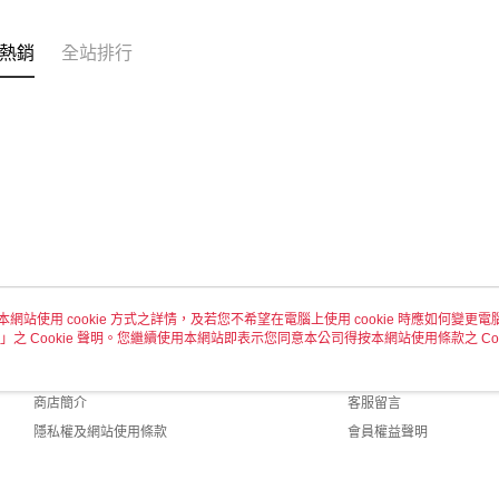
付款後全
每筆NT$6
熱銷
全站排行
7-11取貨
每筆NT$6
付款後7-1
每筆NT$6
宅配 新竹
每筆NT$1
本網站使用 cookie 方式之詳情，及若您不希望在電腦上使用 cookie 時應如何變更電腦的
」之 Cookie 聲明。您繼續使用本網站即表示您同意本公司得按本網站使用條款之 Coo
關於我們
客服資訊
品牌故事
購物說明
商店簡介
客服留言
隱私權及網站使用條款
會員權益聲明
聯絡我們