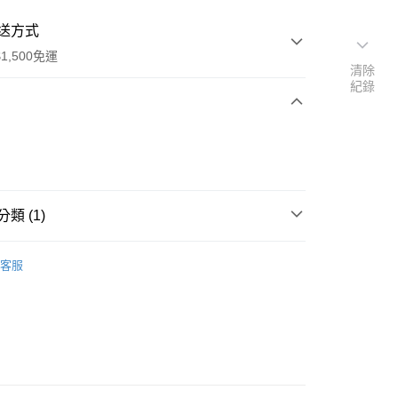
送方式
1,500免運
清除
紀錄
次付款
付款
類 (1)
金屬吊飾
客服
付款
0，滿NT$1,500(含以上)免運費