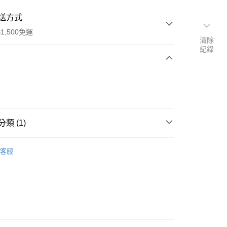
送方式
1,500免運
清除
紀錄
次付款
付款
類 (1)
金屬吊飾
客服
付款
0，滿NT$1,500(含以上)免運費