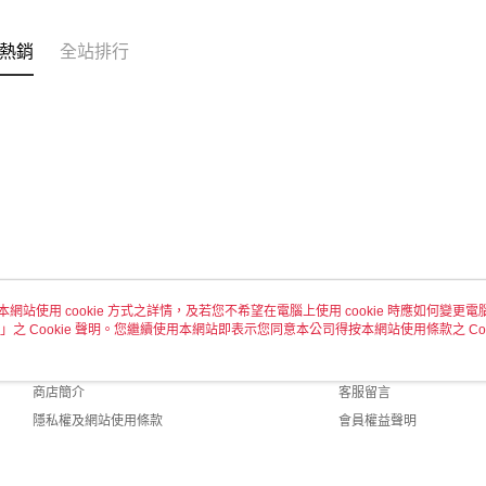
付款後全
每筆NT$6
熱銷
全站排行
7-11取貨
每筆NT$6
付款後7-1
每筆NT$6
宅配 新竹
每筆NT$1
本網站使用 cookie 方式之詳情，及若您不希望在電腦上使用 cookie 時應如何變更電腦的
」之 Cookie 聲明。您繼續使用本網站即表示您同意本公司得按本網站使用條款之 Coo
關於我們
客服資訊
品牌故事
購物說明
商店簡介
客服留言
隱私權及網站使用條款
會員權益聲明
聯絡我們