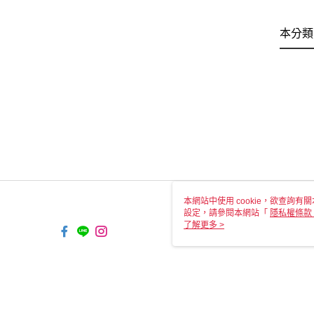
本分類
本網站中使用 cookie，欲查詢有關
設定，請參閱本網站「
隱私權條款
使用 cookie。
了解更多 >