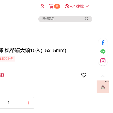
0
中文 (繁體)
-凱蒂貓大頭10入(15x15mm)
1,500免運
30