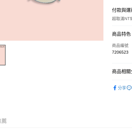
付款與運
超取滿NT$
付款方式
商品特色
信用卡一
商品編號
7206523
超商取貨
Apple Pay
商品相關分
街口支付
五金配件
分享
悠遊付
運送方式
全家取貨
推薦
每筆NT$6