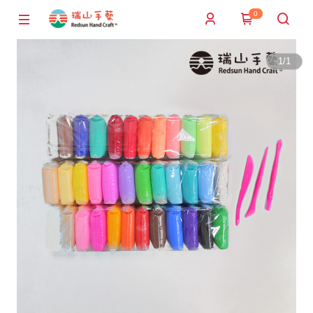
0
1
/
1