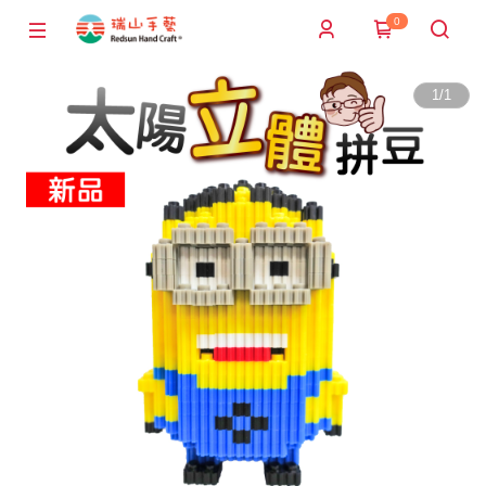
0
1
/
1