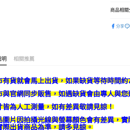
街口支付
商品相關分
悠遊付
各類繩線
分享
運送方式
全家取貨
每筆NT$6
說明
相關推薦
付款後全
每筆NT$6
7-11取貨
市有貨就會馬上出貨，如果缺貨等待時間約7
每筆NT$6
市與官網同步販售，如遇缺貨會由專人與您
付款後7-1
每筆NT$6
寸皆為人工測量，如有差異敬請見諒！
宅配 新竹
品圖片因拍攝光線與螢幕顏色會有差異，實
每筆NT$1
實際出貨商品為準，請多見諒。