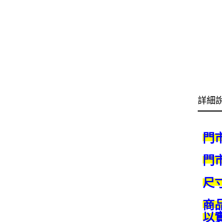
詳細
門
門
尺
商
以