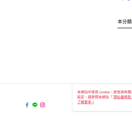
本分類
本網站中使用 cookie，欲查詢有關
設定，請參閱本網站「
隱私權條款
使用 cookie。
了解更多 >