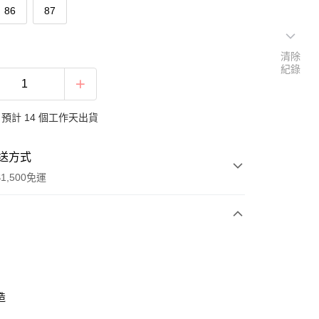
86
87
清除
紀錄
預計 14 個工作天出貨
送方式
1,500免運
次付款
付款
造