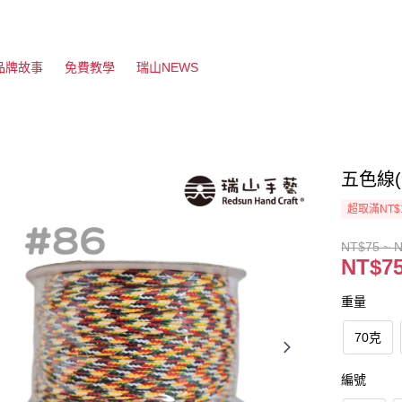
品牌故事
免費教學
瑞山NEWS
五色線(
超取滿NT$
NT$75 ~ 
NT$75
重量
70克
編號