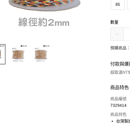
85
數量
預購商品：
付款與運
超取滿NT$
付款方式
商品特色
信用卡一
商品編號
7329414
超商取貨
商品特色
Apple Pay
台灣製