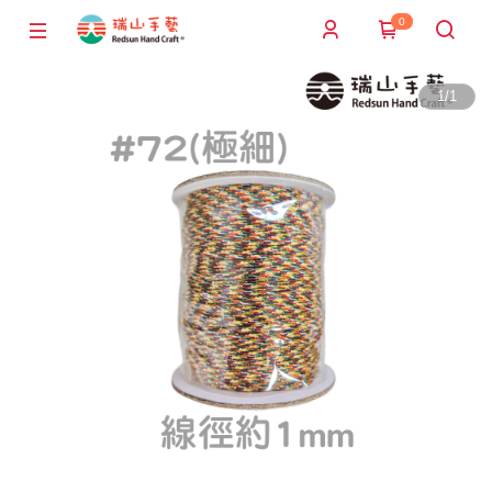
0
1
/
1