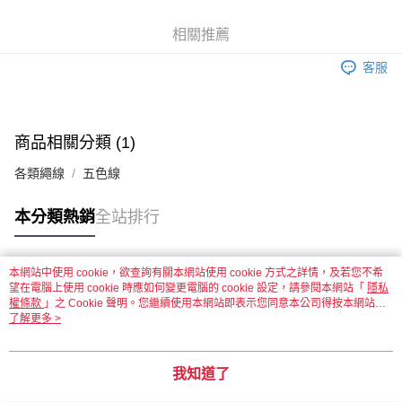
街口支付
相關推薦
悠遊付
客服
運送方式
全家取貨付款
每筆NT$60，滿NT$1,500(含以上)免運費
商品相關分類 (1)
各類繩線
五色線
付款後全家取貨
每筆NT$60，滿NT$1,500(含以上)免運費
本分類熱銷
全站排行
7-11取貨付款
每筆NT$60，滿NT$1,500(含以上)免運費
本網站中使用 cookie，欲查詢有關本網站使用 cookie 方式之詳情，及若您不希
熱門標籤
望在電腦上使用 cookie 時應如何變更電腦的 cookie 設定，請參閱本網站「
付款後7-11取貨
隱私
權條款
」之 Cookie 聲明。您繼續使用本網站即表示您同意本公司得按本網站使
每筆NT$60，滿NT$1,500(含以上)免運費
用條款之 Cookie 聲明使用 cookie。
了解更多 >
宅配 新竹物流
每筆NT$130，滿NT$2,000(含以上)免運費
我知道了