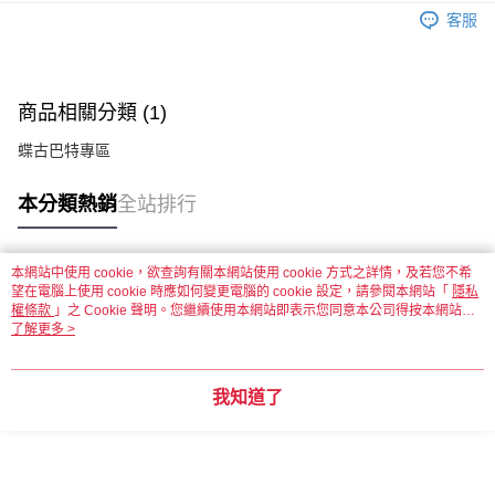
客服
運送方式
全家取貨付款
每筆NT$60，滿NT$1,500(含以上)免運費
商品相關分類 (1)
蝶古巴特專區
付款後全家取貨
每筆NT$60，滿NT$1,500(含以上)免運費
本分類熱銷
全站排行
7-11取貨付款
每筆NT$60，滿NT$1,500(含以上)免運費
本網站中使用 cookie，欲查詢有關本網站使用 cookie 方式之詳情，及若您不希
熱門標籤
望在電腦上使用 cookie 時應如何變更電腦的 cookie 設定，請參閱本網站「
付款後7-11取貨
隱私
權條款
」之 Cookie 聲明。您繼續使用本網站即表示您同意本公司得按本網站使
每筆NT$60，滿NT$1,500(含以上)免運費
用條款之 Cookie 聲明使用 cookie。
了解更多 >
宅配 新竹物流
每筆NT$130，滿NT$2,000(含以上)免運費
我知道了