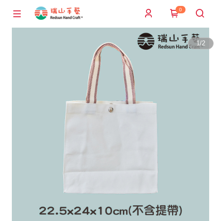
0
1
/
2