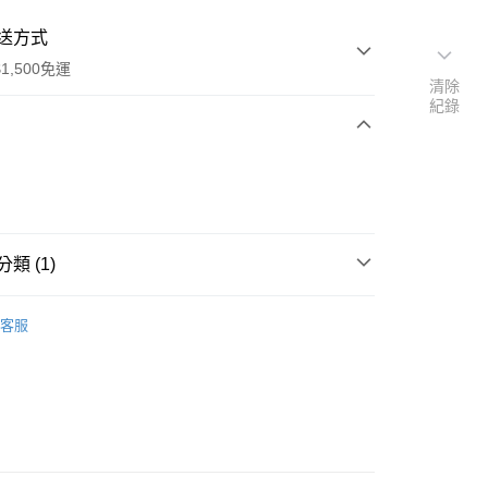
送方式
1,500免運
清除
紀錄
次付款
付款
類 (1)
專區
客服
付款
0，滿NT$1,500(含以上)免運費