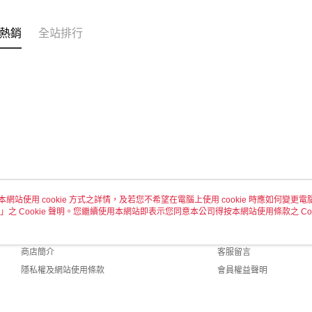
付款後全
每筆NT$6
熱銷
全站排行
7-11取貨
每筆NT$6
付款後7-1
每筆NT$6
宅配 新竹
每筆NT$1
本網站使用 cookie 方式之詳情，及若您不希望在電腦上使用 cookie 時應如何變更電腦的
」之 Cookie 聲明。您繼續使用本網站即表示您同意本公司得按本網站使用條款之 Coo
關於我們
客服資訊
品牌故事
購物說明
商店簡介
客服留言
隱私權及網站使用條款
會員權益聲明
聯絡我們