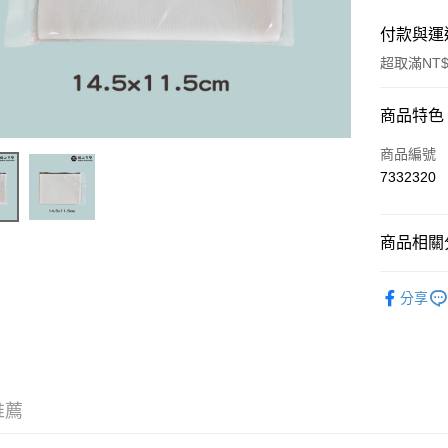
付款與運
超取滿NT$
付款方式
商品特色
信用卡一
商品編號
7332320
超商取貨
Apple Pay
商品相關分
街口支付
蝶古巴特
分享
悠遊付
運送方式
全家取貨
推薦
每筆NT$6