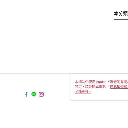
本分類
本網站中使用 cookie，欲查詢有關
設定，請參閱本網站「
隱私權條款
使用 cookie。
了解更多 >