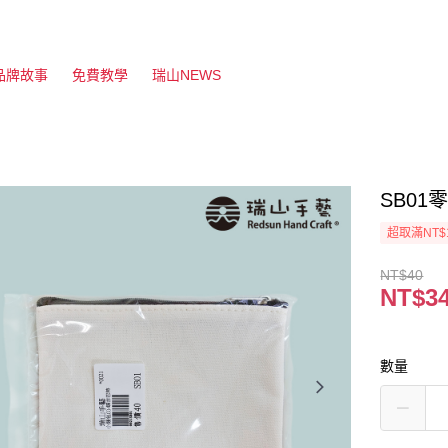
品牌故事
免費教學
瑞山NEWS
SB01
超取滿NT$
NT$40
NT$3
數量