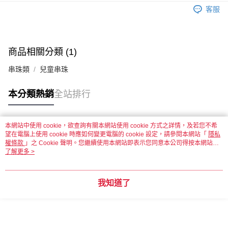
客服
運送方式
全家取貨付款
每筆NT$60，滿NT$1,500(含以上)免運費
商品相關分類 (1)
串珠類
兒童串珠
付款後全家取貨
每筆NT$60，滿NT$1,500(含以上)免運費
本分類熱銷
全站排行
7-11取貨付款
每筆NT$60，滿NT$1,500(含以上)免運費
本網站中使用 cookie，欲查詢有關本網站使用 cookie 方式之詳情，及若您不希
熱門標籤
望在電腦上使用 cookie 時應如何變更電腦的 cookie 設定，請參閱本網站「
付款後7-11取貨
隱私
權條款
」之 Cookie 聲明。您繼續使用本網站即表示您同意本公司得按本網站使
每筆NT$60，滿NT$1,500(含以上)免運費
用條款之 Cookie 聲明使用 cookie。
了解更多 >
宅配 新竹物流
每筆NT$130，滿NT$2,000(含以上)免運費
我知道了