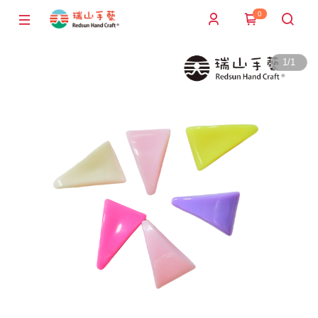
0
1
/
1