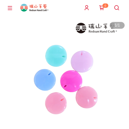
0
1
/
1