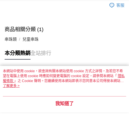
客服
運送方式
全家取貨付款
每筆NT$60，滿NT$1,500(含以上)免運費
商品相關分類 (1)
串珠類
兒童串珠
付款後全家取貨
每筆NT$60，滿NT$1,500(含以上)免運費
本分類熱銷
全站排行
7-11取貨付款
每筆NT$60，滿NT$1,500(含以上)免運費
本網站中使用 cookie，欲查詢有關本網站使用 cookie 方式之詳情，及若您不希
熱門標籤
望在電腦上使用 cookie 時應如何變更電腦的 cookie 設定，請參閱本網站「
付款後7-11取貨
隱私
權條款
」之 Cookie 聲明。您繼續使用本網站即表示您同意本公司得按本網站使
每筆NT$60，滿NT$1,500(含以上)免運費
用條款之 Cookie 聲明使用 cookie。
了解更多 >
宅配 新竹物流
每筆NT$130，滿NT$2,000(含以上)免運費
我知道了