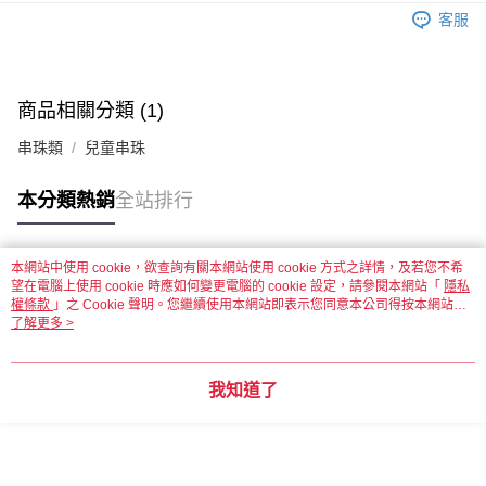
客服
運送方式
全家取貨付款
每筆NT$60，滿NT$1,500(含以上)免運費
商品相關分類 (1)
串珠類
兒童串珠
付款後全家取貨
每筆NT$60，滿NT$1,500(含以上)免運費
本分類熱銷
全站排行
7-11取貨付款
每筆NT$60，滿NT$1,500(含以上)免運費
本網站中使用 cookie，欲查詢有關本網站使用 cookie 方式之詳情，及若您不希
熱門標籤
望在電腦上使用 cookie 時應如何變更電腦的 cookie 設定，請參閱本網站「
付款後7-11取貨
隱私
權條款
」之 Cookie 聲明。您繼續使用本網站即表示您同意本公司得按本網站使
每筆NT$60，滿NT$1,500(含以上)免運費
用條款之 Cookie 聲明使用 cookie。
了解更多 >
宅配 新竹物流
每筆NT$130，滿NT$2,000(含以上)免運費
我知道了