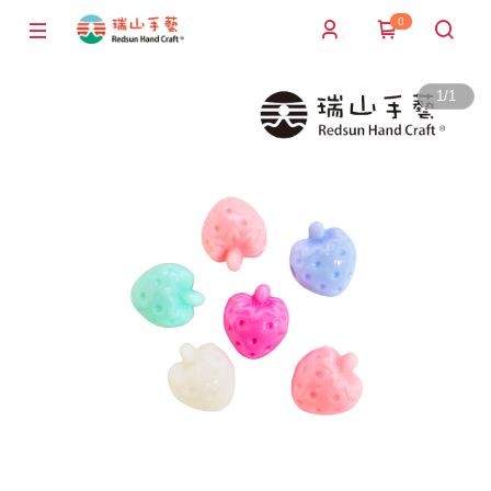
0
1
/
1