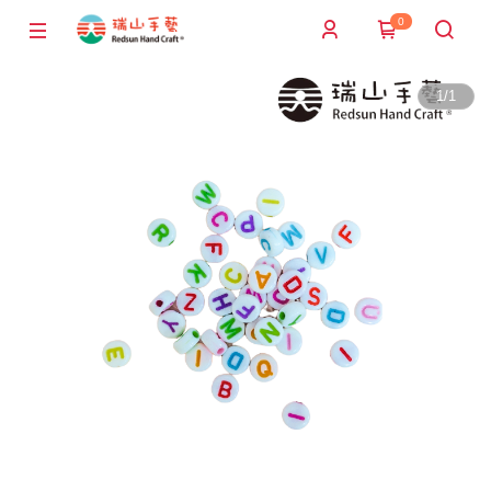
0
1
/
1