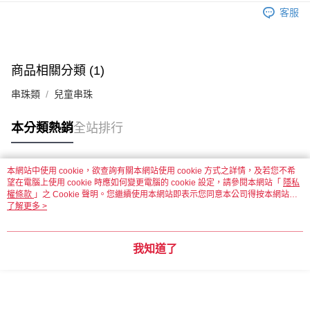
客服
運送方式
全家取貨付款
每筆NT$60，滿NT$1,500(含以上)免運費
商品相關分類 (1)
串珠類
兒童串珠
付款後全家取貨
每筆NT$60，滿NT$1,500(含以上)免運費
本分類熱銷
全站排行
7-11取貨付款
每筆NT$60，滿NT$1,500(含以上)免運費
本網站中使用 cookie，欲查詢有關本網站使用 cookie 方式之詳情，及若您不希
熱門標籤
望在電腦上使用 cookie 時應如何變更電腦的 cookie 設定，請參閱本網站「
付款後7-11取貨
隱私
權條款
」之 Cookie 聲明。您繼續使用本網站即表示您同意本公司得按本網站使
每筆NT$60，滿NT$1,500(含以上)免運費
用條款之 Cookie 聲明使用 cookie。
了解更多 >
宅配 新竹物流
每筆NT$130，滿NT$2,000(含以上)免運費
我知道了