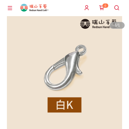
0
1
/
1