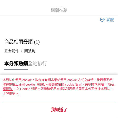
街口支付
相關推薦
悠遊付
客服
運送方式
全家取貨付款
每筆NT$60，滿NT$1,500(含以上)免運費
商品相關分類 (1)
五金配件
問號鉤
付款後全家取貨
每筆NT$60，滿NT$1,500(含以上)免運費
本分類熱銷
全站排行
7-11取貨付款
每筆NT$60，滿NT$1,500(含以上)免運費
本網站中使用 cookie，欲查詢有關本網站使用 cookie 方式之詳情，及若您不希
熱門標籤
望在電腦上使用 cookie 時應如何變更電腦的 cookie 設定，請參閱本網站「
付款後7-11取貨
隱私
權條款
」之 Cookie 聲明。您繼續使用本網站即表示您同意本公司得按本網站使
每筆NT$60，滿NT$1,500(含以上)免運費
用條款之 Cookie 聲明使用 cookie。
了解更多 >
宅配 新竹物流
每筆NT$130，滿NT$2,000(含以上)免運費
我知道了