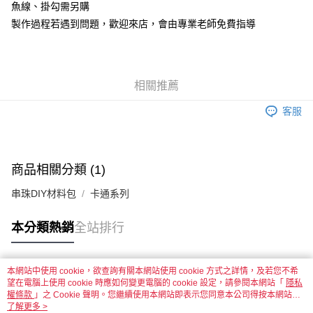
魚線、掛勾需另購
製作過程若遇到問題，歡迎來店，會由專業老師免費指導
運送方式
全家取貨付款
每筆NT$60，滿NT$1,500(含以上)免運費
相關推薦
付款後全家取貨
客服
每筆NT$60，滿NT$1,500(含以上)免運費
7-11取貨付款
每筆NT$60，滿NT$1,500(含以上)免運費
商品相關分類 (1)
付款後7-11取貨
串珠DIY材料包
卡通系列
每筆NT$60，滿NT$1,500(含以上)免運費
本分類熱銷
全站排行
宅配 新竹物流
每筆NT$130，滿NT$2,000(含以上)免運費
本網站中使用 cookie，欲查詢有關本網站使用 cookie 方式之詳情，及若您不希
國家/地區配送-香港(順豐快遞)
查看運費
熱門標籤
望在電腦上使用 cookie 時應如何變更電腦的 cookie 設定，請參閱本網站「
隱私
權條款
」之 Cookie 聲明。您繼續使用本網站即表示您同意本公司得按本網站使
用條款之 Cookie 聲明使用 cookie。
了解更多 >