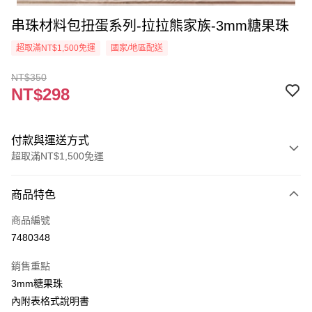
串珠材料包扭蛋系列-拉拉熊家族-3mm糖果珠
超取滿NT$1,500免運
國家/地區配送
NT$350
NT$298
付款與運送方式
超取滿NT$1,500免運
付款方式
商品特色
信用卡一次付款
商品編號
超商取貨付款
7480348
Apple Pay
銷售重點
街口支付
3mm糖果珠
內附表格式說明書
悠遊付