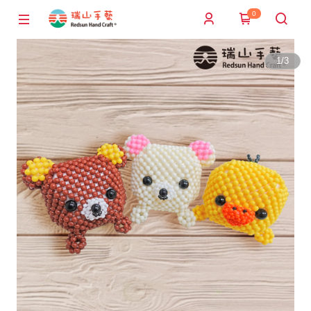
0
1
/
3