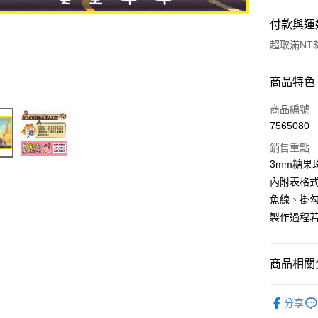
付款與運
超取滿NT$
付款方式
商品特色
信用卡一
商品編號
7565080
超商取貨
銷售重點
Apple Pay
3mm糖果
內附表格
街口支付
魚線、掛
悠遊付
製作過程
運送方式
商品相關分
全家取貨
串珠DIY
分享
每筆NT$6