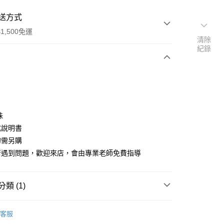
送方式
1,500免運
清除
紀錄
次付款
付款
珠
式說明書
勾需另購
若遇到問題，歡迎來店，會由專業老師免費指導
類 (1)
付款
材料包
卡通系列
客服
0，滿NT$1,500(含以上)免運費