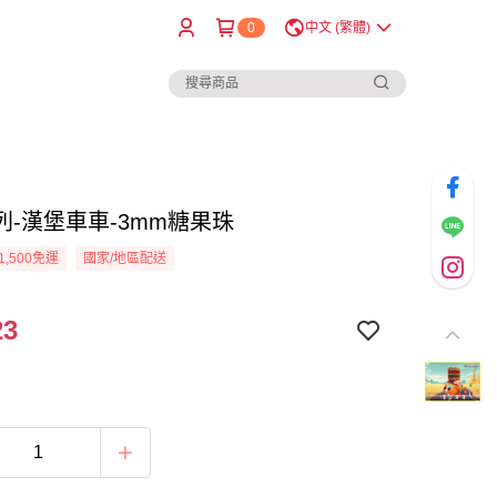
0
中文 (繁體)
列-漢堡車車-3mm糖果珠
1,500免運
國家/地區配送
23