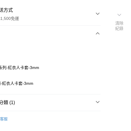
送方式
1,500免運
清除
紀錄
次付款
付款
系列-紅衣人卡套-3mm
-紅衣人卡套-3mm
類 (1)
材料包
悠遊卡系列
付款
客服
0，滿NT$1,500(含以上)免運費