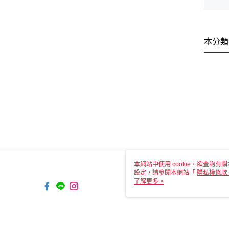
本分類
本網站中使用 cookie，欲查詢有關
設定，請參閱本網站「
隱私權條款
使用 cookie。
了解更多 >