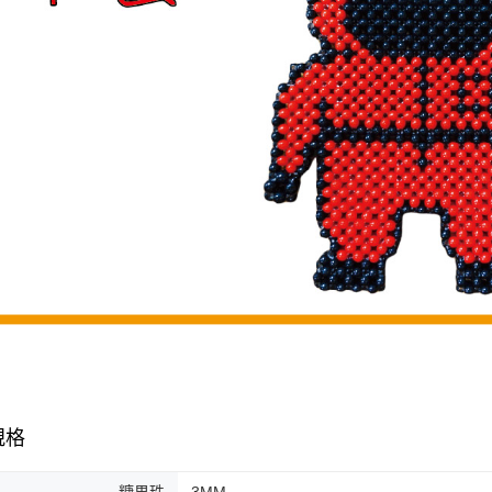
規格
糖果珠
3MM