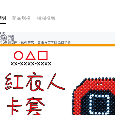
付款後全
每筆NT$6
說明
商品規格
相關推薦
7-11取貨
每筆NT$6
果珠
格式說明書
付款後7-1
掛勾需另購
程若遇到問題，歡迎來店，會由專業老師免費指導
每筆NT$6
宅配 新竹
每筆NT$1
國家/地區