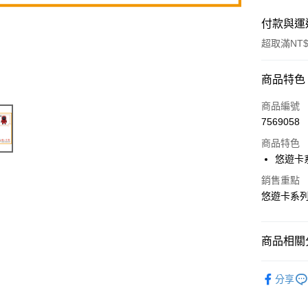
付款與運
超取滿NT$
付款方式
商品特色
信用卡一
商品編號
7569058
超商取貨
商品特色
Apple Pay
悠遊卡
街口支付
銷售重點
悠遊卡系列
悠遊付
商品相關分
運送方式
串珠DIY
全家取貨
分享
每筆NT$6