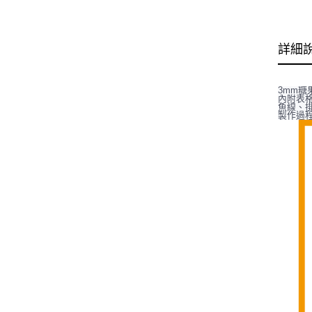
詳細
3mm糖
內附表
魚線、
製作過