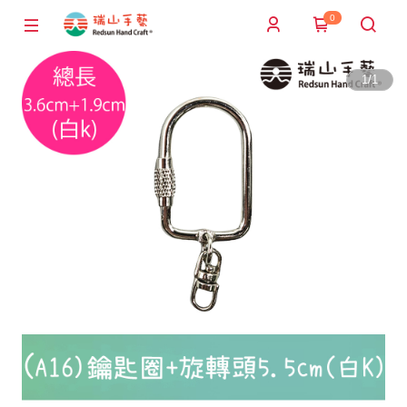
0
1
/
1