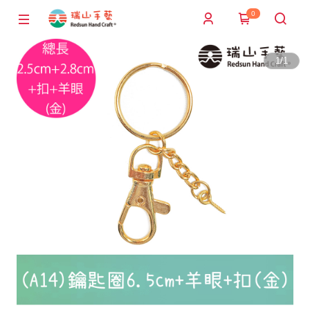
0
1
/
1