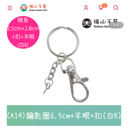
0
1
/
1