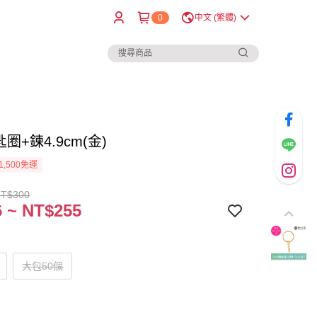
0
中文 (繁體)
匙圈+鍊4.9cm(金)
1,500免運
NT$300
 ~ NT$255
大包50個