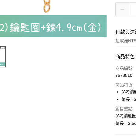
付款與運
超取滿NT$
付款方式
商品特色
信用卡一
商品編號
7578510
超商取貨
商品特色
Apple Pay
(A2)鑰
總長：2.
街口支付
銷售重點
悠遊付
(A2)鑰匙圈
總長：2.5c
運送方式