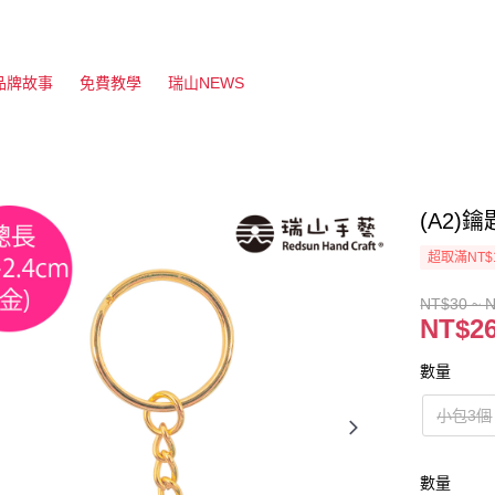
品牌故事
免費教學
瑞山NEWS
(A2)鑰
超取滿NT$
NT$30 ~ 
NT$26
數量
小包3個
數量