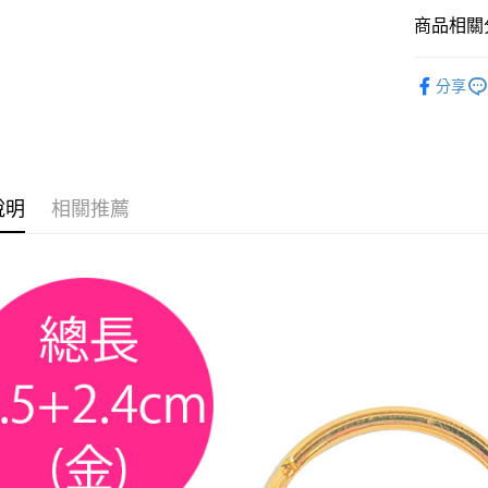
商品相關分
全家取貨
每筆NT$6
五金配件
分享
付款後全
每筆NT$6
7-11取貨
每筆NT$6
說明
相關推薦
付款後7-1
每筆NT$6
宅配 新竹
每筆NT$1
付款後門
免運費