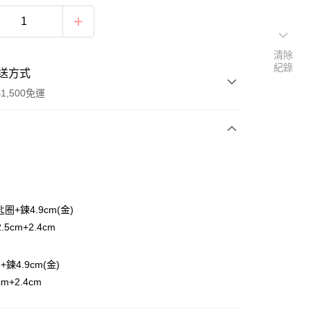
清除
紀錄
送方式
1,500免運
次付款
付款
匙圈+鍊4.9cm(金)
5cm+2.4cm
+鍊4.9cm(金)
m+2.4cm