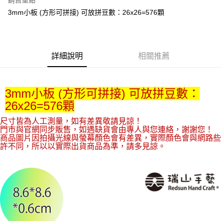
銷售重點
3mm小板 (方形可拼接) 可放拼豆數：26x26=576顆
運送方式
全家取貨付款
每筆NT$60，滿NT$1,500(含以上)免運費
詳細說明
相關推薦
付款後全家取貨
每筆NT$60，滿NT$1,500(含以上)免運費
3mm小板 (方形可拼接) 可放拼豆數：
7-11取貨付款
26x26=576顆
每筆NT$60，滿NT$1,500(含以上)免運費
尺寸皆為人工測量，如有差異敬請見諒！

門市與官網同步販售，如遇缺貨會由專人與您連絡，謝謝您！

付款後7-11取貨
商品圖片因拍攝光線與螢幕顏色會有差異，實際顏色會與網路些
每筆NT$60，滿NT$1,500(含以上)免運費
許不同，所以以實際出貨商品為準，請多見諒。
宅配 新竹物流
每筆NT$130，滿NT$2,000(含以上)免運費
國家/地區配送-香港(順豐快遞)
查看運費