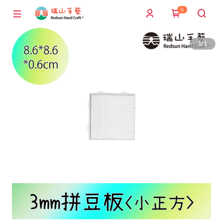
0
1
/
1