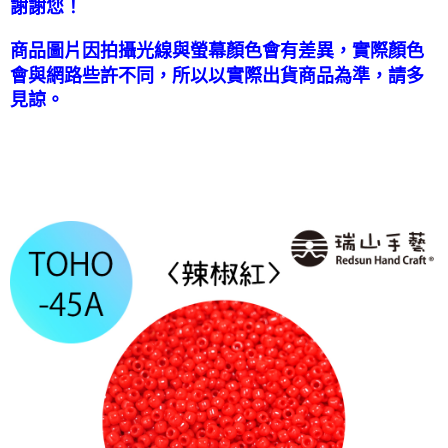
謝謝您！
國家/地區配送-香港(順豐快遞)
查看運費
商品圖片因拍攝光線與螢幕顏色會有差異，實際顏色
會與網路些許不同，所以以實際出貨商品為準，請多
見諒。