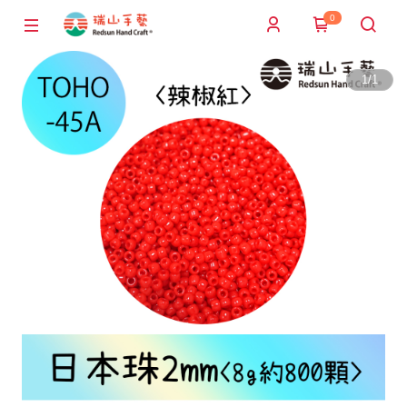
0
1
/
1