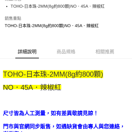
街口支付
TOHO-日本珠-2MM(8g約800顆)NO．45A．辣椒紅
悠遊付
銷售重點
TOHO-日本珠-2MM(8g約800顆)NO．45A．辣椒紅
運送方式
全家取貨付款
每筆NT$60，滿NT$1,500(含以上)免運費
詳細說明
商品規格
相關推薦
付款後全家取貨
每筆NT$60，滿NT$1,500(含以上)免運費
TOHO-日本珠-2MM(8g約800顆)
7-11取貨付款
每筆NT$60，滿NT$1,500(含以上)免運費
NO
．
45A．辣椒紅
付款後7-11取貨
每筆NT$60，滿NT$1,500(含以上)免運費
尺寸皆為人工測量，如有差異敬請見諒！
宅配 新竹物流
每筆NT$130，滿NT$2,000(含以上)免運費
門市與官網同步販售，如遇缺貨會由專人與您連絡，