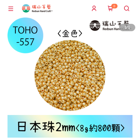
0
1
/
1