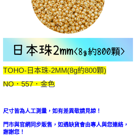
國家/地區配送-香港(順豐快遞)
查看運費
TOHO-日本珠-2MM(8g約800顆)
NO
．
557
．金色
尺寸皆為人工測量，如有差異敬請見諒！
門市與官網同步販售，如遇缺貨會由專人與您連絡，
謝謝您！