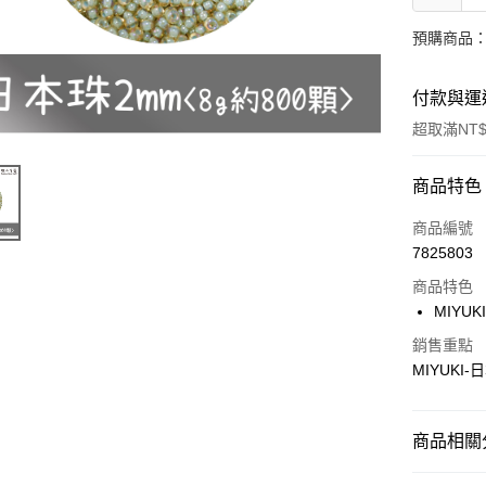
預購商品：
付款與運
超取滿NT$
付款方式
商品特色
信用卡一
商品編號
7825803
超商取貨
商品特色
Apple Pay
MIYU
街口支付
銷售重點
MIYUKI
悠遊付
商品相關分
運送方式
日本玻璃珠【