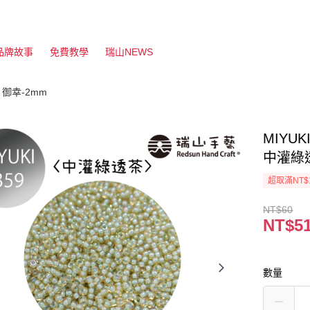
品牌故事
免費教學
瑞山NEWS
】御幸-2mm
MIYUK
中灌綠
超取滿NT$
NT$60
NT$5
數量