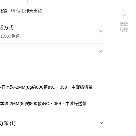
預計 15 個工作天出貨
清除
送方式
紀錄
1,500免運
次付款
付款
KI-日本珠-2MM(8g約800顆)NO．359．中灌綠透茶
-日本珠-2MM(8g約800顆)NO．359．中灌綠透茶
類 (1)
TOHO/MIYUKI/MGB】
【MIYUKI】御幸-2mm