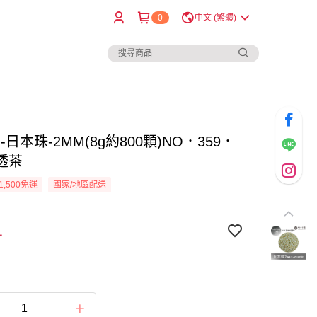
0
中文 (繁體)
I-日本珠-2MM(8g約800顆)NO．359．
透茶
1,500免運
國家/地區配送
1