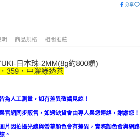
全家取貨
分享
每筆NT$6
付款後全
每筆NT$6
說明
商品規格
相關推薦
7-11取貨
每筆NT$6
YUKI-日本珠-2MM(8g約800顆)
付款後7-1
O．359．中灌綠透茶
每筆NT$6
宅配 新竹
每筆NT$1
皆為人工測量，如有差異敬請見諒！
國家/地區
與官網同步販售，如遇缺貨會由專人與您連絡，謝謝您！
圖片因拍攝光線與螢幕顏色會有差異，實際顏色會與網路
諒。