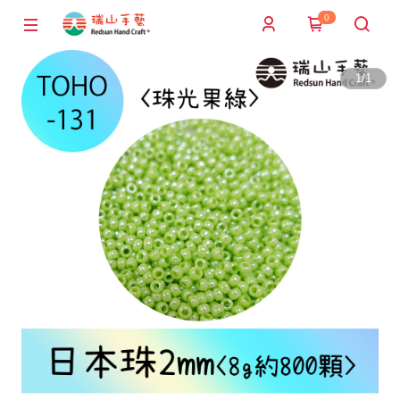
0
1
/
1