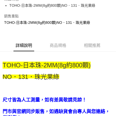
街口支付
TOHO-日本珠-2MM(8g約800顆)NO．131．珠光果綠
悠遊付
銷售重點
TOHO-日本珠-2MM(8g約800顆)NO．131．珠光果綠
運送方式
全家取貨付款
每筆NT$60，滿NT$1,500(含以上)免運費
詳細說明
商品規格
相關推薦
付款後全家取貨
每筆NT$60，滿NT$1,500(含以上)免運費
TOHO-日本珠-2MM(8g約800顆)
7-11取貨付款
每筆NT$60，滿NT$1,500(含以上)免運費
NO
．131
．珠光果綠
付款後7-11取貨
每筆NT$60，滿NT$1,500(含以上)免運費
尺寸皆為人工測量，如有差異敬請見諒！
宅配 新竹物流
每筆NT$130，滿NT$2,000(含以上)免運費
門市與官網同步販售，如遇缺貨會由專人與您連絡，