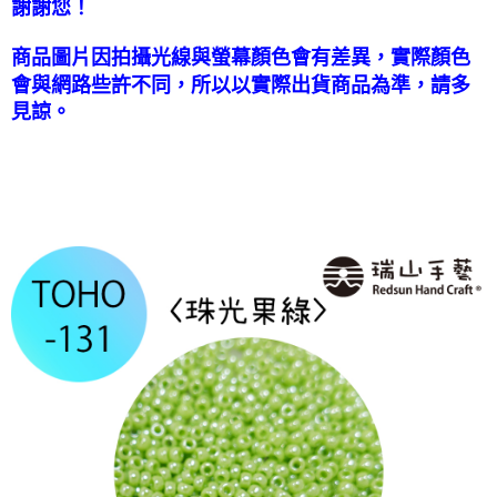
謝謝您！
國家/地區配送-香港(順豐快遞)
查看運費
商品圖片因拍攝光線與螢幕顏色會有差異，實際顏色
會與網路些許不同，所以以實際出貨商品為準，請多
見諒。