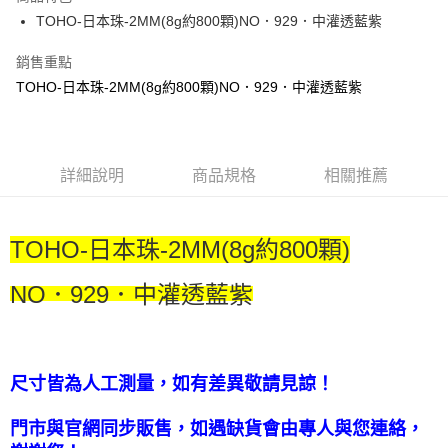
街口支付
TOHO-日本珠-2MM(8g約800顆)NO．929．中灌透藍紫
悠遊付
銷售重點
TOHO-日本珠-2MM(8g約800顆)NO．929．中灌透藍紫
運送方式
全家取貨付款
每筆NT$60，滿NT$1,500(含以上)免運費
詳細說明
商品規格
相關推薦
付款後全家取貨
每筆NT$60，滿NT$1,500(含以上)免運費
TOHO-日本珠-2MM(8g約800顆)
7-11取貨付款
NO
．929
．中灌透藍紫
每筆NT$60，滿NT$1,500(含以上)免運費
付款後7-11取貨
每筆NT$60，滿NT$1,500(含以上)免運費
尺寸皆為人工測量，如有差異敬請見諒！
宅配 新竹物流
每筆NT$130，滿NT$2,000(含以上)免運費
門市與官網同步販售，如遇缺貨會由專人與您連絡，