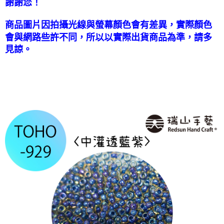
謝謝您！
國家/地區配送-香港(順豐快遞)
查看運費
商品圖片因拍攝光線與螢幕顏色會有差異，實際顏色
會與網路些許不同，所以以實際出貨商品為準，請多
見諒。