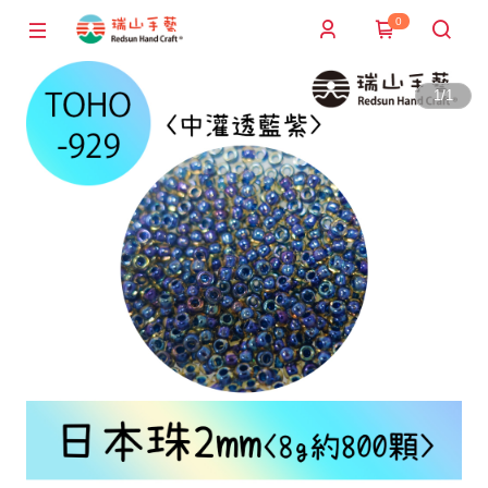
0
1
/
1