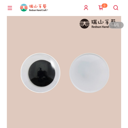
0
1
/
1