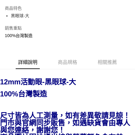
Apple Pay
商品特色
街口支付
黑眼球-大
悠遊付
銷售重點
100%台灣製造
運送方式
全家取貨付款
每筆NT$60，滿NT$1,500(含以上)免運費
詳細說明
商品規格
相關推薦
付款後全家取貨
每筆NT$60，滿NT$1,500(含以上)免運費
12mm活動眼-
黑眼球-大
7-11取貨付款
100%台灣製造
每筆NT$60，滿NT$1,500(含以上)免運費
付款後7-11取貨
尺寸皆為人工測量，如有差異敬請見諒！
每筆NT$60，滿NT$1,500(含以上)免運費
門市與官網同步販售，如遇缺貨會由專人
宅配 新竹物流
與您連絡，謝謝您！