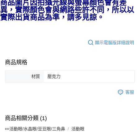
每筆NT$130，滿NT$2,000(含以上)免運費
商品圖片因拍攝光線與螢幕顏色會有差
異，實際顏色會與網路些許不同，所以以
國家/地區配送-香港(順豐快遞)
查看運費
實際出貨商品為準，請多見諒。
顯示電腦版詳細說明
商品規格
材質
壓克力
客服
商品相關分類 (1)
👀活動眼/水晶眼/豆豆眼/三角鼻
活動眼