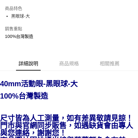
Apple Pay
商品特色
街口支付
黑眼球-大
悠遊付
銷售重點
100%台灣製造
運送方式
全家取貨付款
每筆NT$60，滿NT$1,500(含以上)免運費
詳細說明
商品規格
相關推薦
付款後全家取貨
每筆NT$60，滿NT$1,500(含以上)免運費
40mm活動眼-
黑眼球-大
7-11取貨付款
100%台灣製造
每筆NT$60，滿NT$1,500(含以上)免運費
付款後7-11取貨
尺寸皆為人工測量，如有差異敬請見諒！
每筆NT$60，滿NT$1,500(含以上)免運費
門市與官網同步販售，如遇缺貨會由專人
宅配 新竹物流
與您連絡，謝謝您！