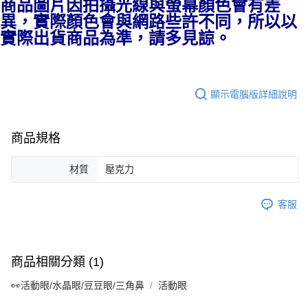
每筆NT$130，滿NT$2,000(含以上)免運費
商品圖片因拍攝光線與螢幕顏色會有差
異，實際顏色會與網路些許不同，所以以
國家/地區配送-香港(順豐快遞)
查看運費
實際出貨商品為準，請多見諒。
顯示電腦版詳細說明
商品規格
材質
壓克力
客服
商品相關分類 (1)
👀活動眼/水晶眼/豆豆眼/三角鼻
活動眼