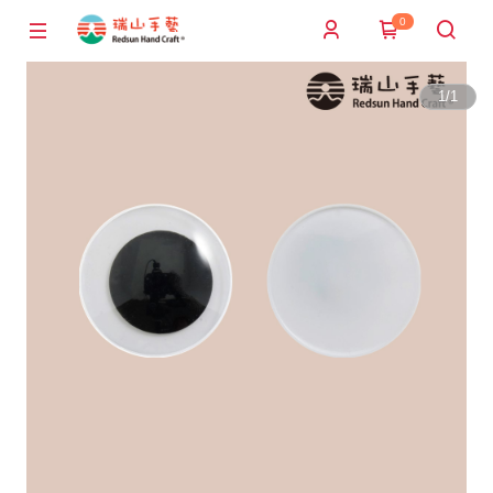
0
1
/
1