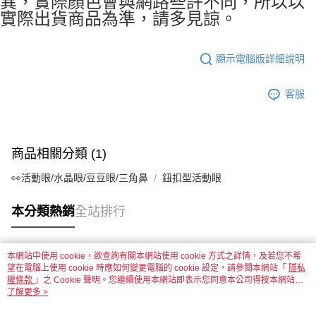
異，實際顏色會與網路些許不同，所以以
實際出貨商品為準，請多見諒。
國家/地區配送-香港(順豐快遞)
查看運費
顯示電腦版詳細說明
客服
商品相關分類 (1)
👀活動眼/水晶眼/豆豆眼/三角鼻
鈕扣型活動眼
本分類熱銷
全站排行
本網站中使用 cookie，欲查詢有關本網站使用 cookie 方式之詳情，及若您不希
熱門標籤
望在電腦上使用 cookie 時應如何變更電腦的 cookie 設定，請參閱本網站「
隱私
權條款
」之 Cookie 聲明。您繼續使用本網站即表示您同意本公司得按本網站使
用條款之 Cookie 聲明使用 cookie。
了解更多 >