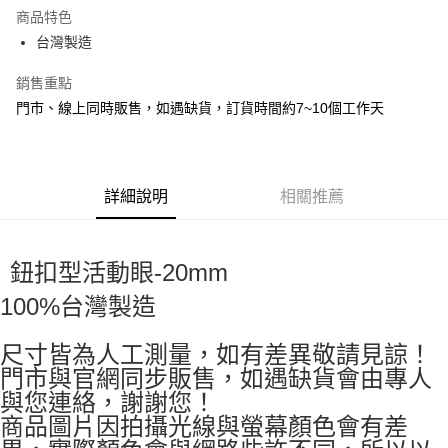
Apple Pay
商品特色
街口支付
台灣製造
悠遊付
銷售重點
門市、線上同時販售，如遇缺貨，訂貨時間約7~10個工作天
運送方式
全家取貨付款
每筆NT$60，滿NT$1,500(含以上)免運費
詳細說明
相關推薦
付款後全家取貨
每筆NT$60，滿NT$1,500(含以上)免運費
鈕扣型活動眼-20mm
7-11取貨付款
100%台灣製造
每筆NT$60，滿NT$1,500(含以上)免運費
付款後7-11取貨
尺寸皆為人工測量，如有差異敬請見諒！
門市與官網同步販售，如遇缺貨會由專人
每筆NT$60，滿NT$1,500(含以上)免運費
與您連絡，謝謝您！
宅配 新竹物流
商品圖片因拍攝光線與螢幕顏色會有差
每筆NT$130，滿NT$2,000(含以上)免運費