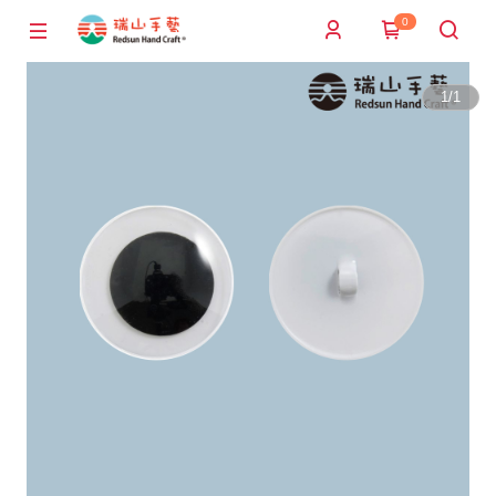
0
1
/
1