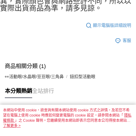
異，實際顏色會與網路些許不同，所以以
實際出貨商品為準，請多見諒。
國家/地區配送-香港(順豐快遞)
查看運費
顯示電腦版詳細說明
客服
商品相關分類 (1)
👀活動眼/水晶眼/豆豆眼/三角鼻
鈕扣型活動眼
本分類熱銷
全站排行
本網站中使用 cookie，欲查詢有關本網站使用 cookie 方式之詳情，及若您不希
熱門標籤
望在電腦上使用 cookie 時應如何變更電腦的 cookie 設定，請參閱本網站「
隱私
權條款
」之 Cookie 聲明。您繼續使用本網站即表示您同意本公司得按本網站使
用條款之 Cookie 聲明使用 cookie。
了解更多 >