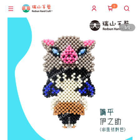
0
1
/
1